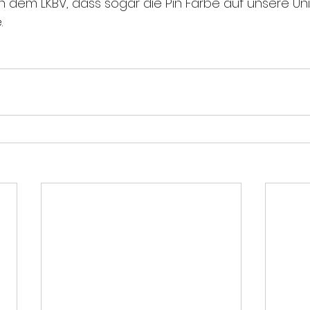
ch dem LKBV, dass sogar die Pin Farbe auf unsere Un
.