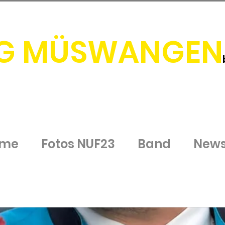
G MÜSWANGEN
me
Fotos NUF23
Band
New