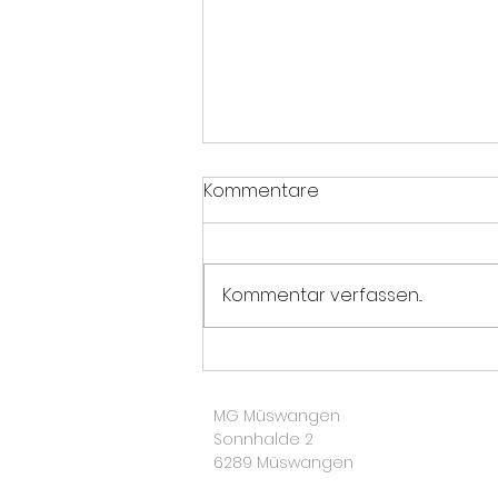
Kommentare
Brass am Bärg
Kommentar verfassen...
MG Müswangen
Sonnhalde 2
6289 Müswangen