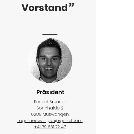
”
Vorstand
Präsident
Pascal Brunner
Sonnhalde 2
6289 Müswangen
mgmueswangen@gmail.com
+41 79 631 72 47